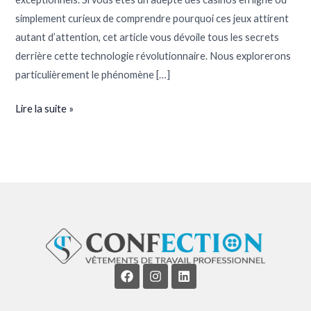
des
simplement curieux de comprendre pourquoi ces jeux attirent
Gains
autant d’attention, cet article vous dévoile tous les secrets
Supérieurs
derrière cette technologie révolutionnaire. Nous explorerons
particulièrement le phénomène […]
Lire la suite »
F
I
L
a
n
i
c
s
n
e
t
k