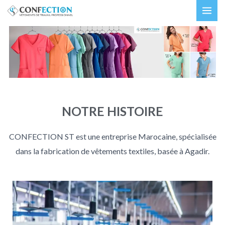
Aller
MAI
au
ME
contenu
NOTRE HISTOIRE
CONF
ECTION
ST est une entreprise Marocaine, spécialisée
dans la fabrication de vêtements textiles, basée à Agadir.