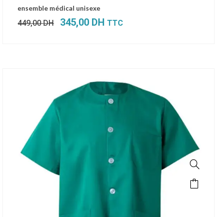
Le
Le
ensemble médical unisexe
prix
prix
345,00
DH
449,00
DH
TTC
initial
actuel
était :
est :
449,00 DH.
345,00 DH.
SALE!
Ce
produit
a