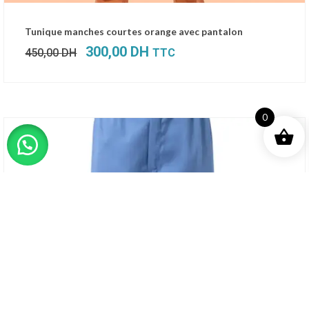
Le
Le
Tunique manches courtes orange avec pantalon
prix
prix
300,00
DH
450,00
DH
TTC
initial
actuel
était :
est :
450,00 DH.
300,00 DH.
0
SALE!