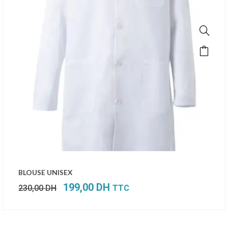
Le
Le
BLOUSE UNISEX
prix
prix
199,00
DH
230,00
DH
TTC
initial
actuel
était :
est :
230,00 DH.
199,00 DH.