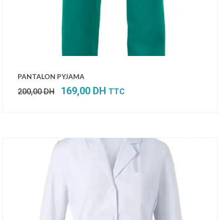
Le
Le
PANTALON PYJAMA
prix
prix
169,00
DH
200,00
DH
TTC
initial
actuel
était :
est :
200,00 DH.
169,00 DH.
SALE!