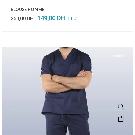
Le
Le
BLOUSE HOMME
prix
prix
149,00
DH
250,00
DH
TTC
initial
actuel
était :
est :
250,00 DH.
149,00 DH.
SALE!