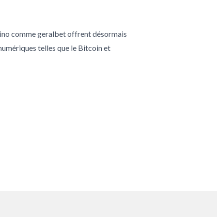
sino comme geralbet offrent désormais
numériques telles que le Bitcoin et