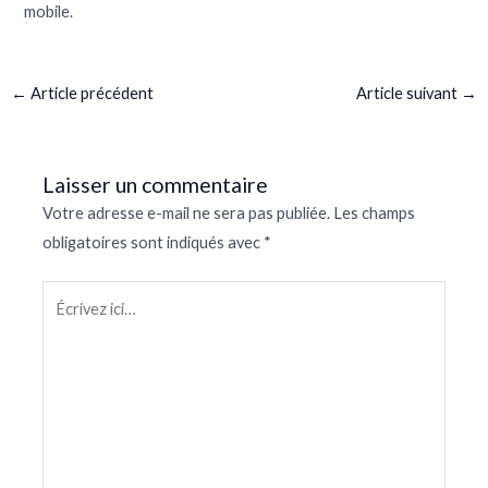
mobile.
←
Article précédent
Article suivant
→
Laisser un commentaire
Votre adresse e-mail ne sera pas publiée.
Les champs
obligatoires sont indiqués avec
*
Écrivez
ici…