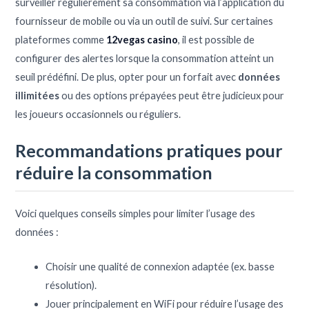
surveiller régulièrement sa consommation via l’application du
fournisseur de mobile ou via un outil de suivi. Sur certaines
plateformes comme
12vegas casino
, il est possible de
configurer des alertes lorsque la consommation atteint un
seuil prédéfini. De plus, opter pour un forfait avec
données
illimitées
ou des options prépayées peut être judicieux pour
les joueurs occasionnels ou réguliers.
Recommandations pratiques pour
réduire la consommation
Voici quelques conseils simples pour limiter l’usage des
données :
Choisir une qualité de connexion adaptée (ex. basse
résolution).
Jouer principalement en WiFi pour réduire l’usage des