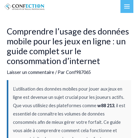
Aller
Navigation
MAI
au
des
ME
contenu
articles
Comprendre l’usage des données
mobile pour les jeux en ligne : un
guide complet sur le
consommation d’internet
Laisser un commentaire
/ Par
Conf987065
L’utilisation des données mobiles pour jouer aux jeux en
ligne est devenue un sujet crucial pour les joueurs actifs.
Que vous utilisiez des plateformes comme
w88 213
, il est
essentiel de connaître les volumes de données
consommés afin de mieux gérer votre forfait. Ce guide
vous aide à comprendre comment cela fonctionne et